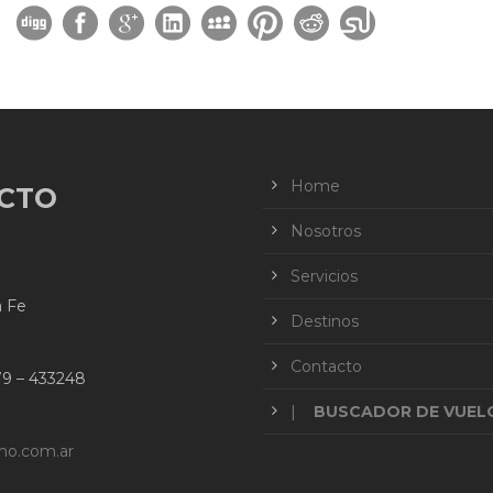
Home
CTO
Nosotros
Servicios
a Fe
Destinos
Contacto
79 – 433248
|
BUSCADOR DE VUEL
mo.com.ar